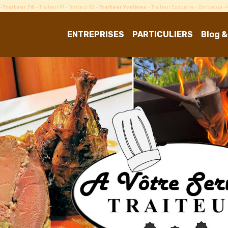
-
Traiteur 78
- Traiteur 91 - Traiteur 92 -
Traiteur Yvelines
- Traiteur Essonne - Barbecue 
ENTREPRISES
PARTICULIERS
Blog &