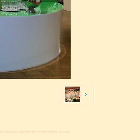
e, Villacoublay, Vélizy, Meudon, Versailles,
Buc
et Bois d'Arcy.