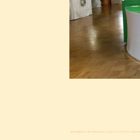
Montigny le Bretonneux,
Voisins le Bretonneux,
Guyan