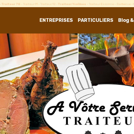
-
Traiteur 78
- Traiteur 91 - Traiteur 92 -
Traiteur Yvelines
- Traiteur Essonne - Barbecue 
ENTREPRISES
PARTICULIERS
Blog &