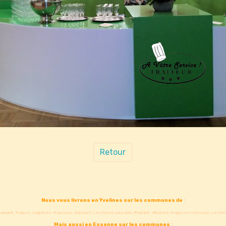
Retour
Nous vous livrons en Yvelines sur les communes de
:
court,
Trappes, Coignières, Maurepas, Elancourt
,
Les Clayes sous bois,
Plaisir
, Villepreux, Magny les Hameaux, La Verrier
Mais aussi en Essonne sur les communes
: