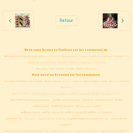
Retour
Nous vous livrons en Yvelines sur les communes de
:
Montigny le Bretonneux,
Voisins le Bretonneux,
Guyancourt,
Trappes, Coignières, Maurepas, Elancourt
,
Les
Clayes sous bois,
Plaisir
, Villepreux, Magny les Hameaux, La Verriere,
Villacoublay, Vélizy, Meudon, Versailles,
Buc
et Bois d'Arcy.
Mais aussi en Essonne sur les communes
:
Les Ulis,
Villebon sur Yvette,
Villejust,
Orsay,
Massy, Palaiseau,
Saint Aubin,
Saclay, Bures sur Yvettes
et Limours.
Ainsi qu'à Poissy, Saint Germain en Layes, Mantes, Carrières sous poisy, Montfort l'amaury et Méré.
Nos différentes prestations :
Buffet anniversaire - Cocktail anniversaire - Buffet
communion - buffet Baptême - Fiesta entre amis
coffrets repas, coffret repas 78, coffret repas 91, buffet ou Cocktail.
Cocktail 78
- Cocktail 91 - Organisation de réception -
Organisation de reception 78
- Organisation de
reception 91
plateaux repas -
plateaux repas 78
- Plateaux repas 91 - soirée événementielle - soirée evenementielle 78 -