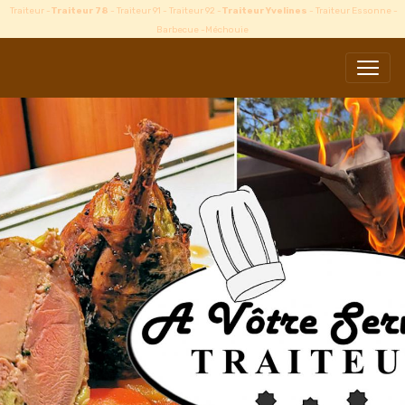
Traiteur -
Traiteur 78
- Traiteur 91 - Traiteur 92 -
Traiteur Yvelines
- Traiteur Essonne -
Barbecue -Méchouie