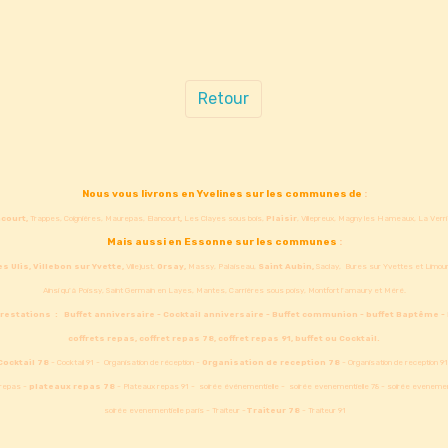
Retour
Nous vous livrons en Yvelines sur les communes de
:
court,
Trappes, Coignières, Maurepas, Elancourt
,
Les Clayes sous bois,
Plaisir
, Villepreux, Magny les Hameaux, La Verrier
Mais aussi en Essonne sur les communes
:
es Ulis,
Villebon sur Yvette,
Villejust,
Orsay,
Massy, Palaiseau,
Saint Aubin,
Saclay, Bures sur Yvettes et Limou
Ainsi qu'à Poissy, Saint Germain en Layes, Mantes, Carrières sous poisy, Montfort l'amaury et Méré.
prestations :
Buffet anniversaire - Cocktail anniversaire - Buffet communion - buffet Baptême -
coffrets repas, coffret repas 78, coffret repas 91, buffet ou Cocktail.
Cocktail 78
- Cocktail 91 - Organisation de réception -
Organisation de reception 78
- Organisation de reception 9
 repas -
plateaux repas 78
- Plateaux repas 91 - soirée événementielle - soirée evenementielle 78 - soirée evenement
soirée evenementielle paris - Traiteur -
Traiteur 78
- Traiteur 91