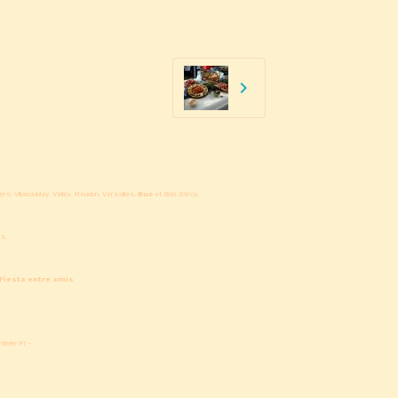
e, Villacoublay, Vélizy, Meudon, Versailles,
Buc
et Bois d'Arcy.
rs.
 Fiesta entre amis
1
ielle 91 -