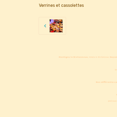
Verrines et cassolettes
Montigny le Bretonneux,
Voisins le Bretonneux,
Guyan
L
Nos différentes 
plateaux