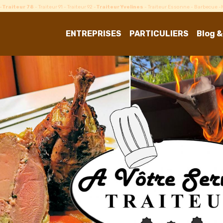
-
Traiteur 78
- Traiteur 91 - Traiteur 92 -
Traiteur Yvelines
- Traiteur Essonne - Barbecue 
ENTREPRISES
PARTICULIERS
Blog &