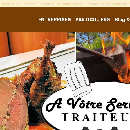
-
Traiteur 78
- Traiteur 91 - Traiteur 92 -
Traiteur Yvelines
- Traiteur Essonne - Barbecue 
ENTREPRISES
PARTICULIERS
Blog &