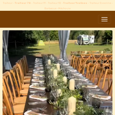
Traiteur -
Traiteur 78
- Traiteur 91 - Traiteur 92 -
Traiteur Yvelines
- Traiteur Essonne -
Barbecue -Méchouie