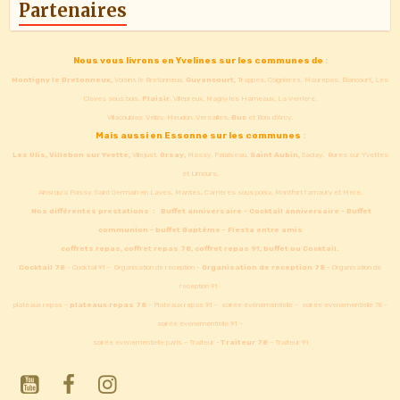
Partenaires
Nous vous livrons en Yvelines sur les communes de
:
Montigny le Bretonneux,
Voisins le Bretonneux,
Guyancourt,
Trappes, Coignières, Maurepas, Elancourt
,
Les
Clayes sous bois,
Plaisir
, Villepreux, Magny les Hameaux, La Verriere,
Villacoublay, Vélizy, Meudon, Versailles,
Buc
et Bois d'Arcy.
Mais aussi en Essonne sur les communes
:
Les Ulis,
Villebon sur Yvette,
Villejust,
Orsay,
Massy, Palaiseau,
Saint Aubin,
Saclay, Bures sur Yvettes
et Limours.
Ainsi qu'à Poissy, Saint Germain en Layes, Mantes, Carrières sous poisy, Montfort l'amaury et Méré.
Nos différentes prestations :
Buffet anniversaire - Cocktail anniversaire - Buffet
communion - buffet Baptême - Fiesta entre amis
coffrets repas, coffret repas 78, coffret repas 91, buffet ou Cocktail.
Cocktail 78
- Cocktail 91 - Organisation de réception -
Organisation de reception 78
- Organisation de
reception 91
plateaux repas -
plateaux repas 78
- Plateaux repas 91 - soirée événementielle - soirée evenementielle 78 -
soirée evenementielle 91 -
soirée evenementielle paris - Traiteur -
Traiteur 78
- Traiteur 91